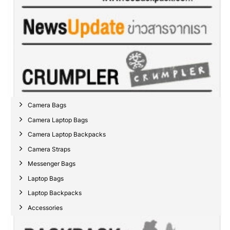
Camera Bags
Camera Laptop Bags
Camera Laptop Backpacks
Camera Straps
Messenger Bags
Laptop Bags
Laptop Backpacks
Accessories