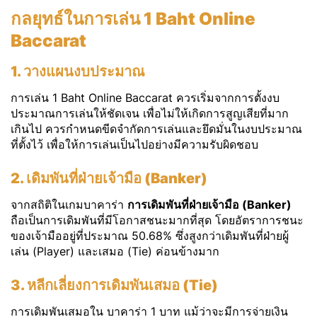
กลยุทธ์ในการเล่น 1 Baht Online
Baccarat
1. วางแผนงบประมาณ
การเล่น 1 Baht Online Baccarat ควรเริ่มจากการตั้งงบ
ประมาณการเล่นให้ชัดเจน เพื่อไม่ให้เกิดการสูญเสียที่มาก
เกินไป ควรกำหนดขีดจำกัดการเล่นและยึดมั่นในงบประมาณ
ที่ตั้งไว้ เพื่อให้การเล่นเป็นไปอย่างมีความรับผิดชอบ
2. เดิมพันที่ฝ่ายเจ้ามือ (Banker)
จากสถิติในเกมบาคาร่า
การเดิมพันที่ฝ่ายเจ้ามือ (Banker)
ถือเป็นการเดิมพันที่มีโอกาสชนะมากที่สุด โดยอัตราการชนะ
ของเจ้ามืออยู่ที่ประมาณ 50.68% ซึ่งสูงกว่าเดิมพันที่ฝ่ายผู้
เล่น (Player) และเสมอ (Tie) ค่อนข้างมาก
3. หลีกเลี่ยงการเดิมพันเสมอ (Tie)
การเดิมพันเสมอใน บาคาร่า 1 บาท แม้ว่าจะมีการจ่ายเงิน