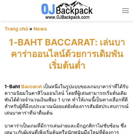
Skip
to
content
Trang chủ
»
News
1-BAHT BACCARAT: เล่นบา
คาร่าออนไลน์ด้วยการเดิมพัน
เริ่มต้นต่ำ
1-Baht
Baccarat
เป็นหนึ่งในรูปแบบของเกมบาคาร่าที่ได้รับ
ความนิยมในคาสิโนออนไลน์ โดยที่ผู้เล่นสามารถเริ่มต้นเดิม
พันได้ด้วยจำนวนเงินเพียง 1 บาท ทำให้เกมนี้เป็นทางเลือกที่ดี
สำหรับผู้ที่มีงบประมาณน้อยแต่ยังต้องการสัมผัสประสบการณ์
เล่นบาคาร่าที่น่าตื่นเต้น
บาคาร่าเป็นเกมที่มีการเล่นง่ายและมีกฎกติกาไม่ซับซ้อน ซึ่ง
เหมาะกับผู้เล่นที่เพิ่งเริ่มต้นหรือนักพนันมือใหม่ที่ต้องการ