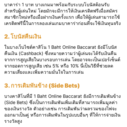
บาคาร่า 1 บาท บางเกมมาพร้อมกับระบบโบนัสต้อนรับ
สำหรับผู้เล่นใหม่ โดยมักจะมีการให้เงินเครดิตฟรีเมื่อสมัคร
สมาชิกใหม่หรือเมื่อฝากเงินครั้งแรก เพื่อให้ผู้เล่นสามารถใช้
เครดิตฟรีนี้ในการลองเล่นเกมบาคาร่าก่อนที่จะใช้เงินทุนจริง
2. โบนัสคืนเงิน
ในบางเว็บไซต์คาสิโน 1 Baht Online Baccarat ยังมีโบนัส
คืนเงิน (Cashback) ซึ่งหมายความว่าผู้เล่นจะได้รับเงินคืน
จากการสูญเสียในบางรอบการเล่น โดยอาจจะเป็นเปอร์เซ็นต์
จากยอดการสูญเสีย เช่น 5% หรือ 10% นี่เป็นวิธีที่ช่วยลด
ความเสี่ยงและเพิ่มความมั่นใจในการเล่น
3. การเดิมพันข้าง (Side Bets)
บางคาสิโนที่มี 1 Baht Online Baccarat ยังมีการเดิมพันข้าง
(Side Bets) ซึ่งเป็นการเดิมพันเพิ่มเติมที่สามารถเพิ่มมูลค่า
ของเงินรางวัล ตัวอย่างเช่น การเดิมพันว่าผลรวมของไพ่จะ
ออกมาเป็นคู่ หรือการเดิมพันในรูปแบบอื่นๆ ที่ให้การจ่ายเงิน
รางวัลสูง