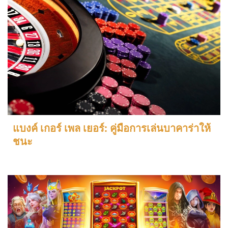
แบงค์ เกอร์ เพล เยอร์: คู่มือการเล่นบาคาร่าให้
ชนะ