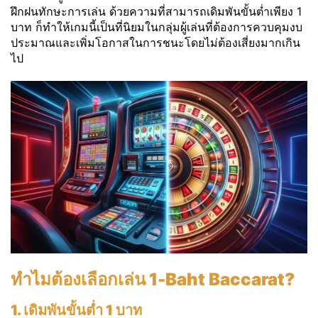
ฝึกฝนทักษะการเล่น ด้วยความที่สามารถเดิมพันขั้นต่ำเพียง 1
บาท ก็ทำให้เกมนี้เป็นที่นิยมในกลุ่มผู้เล่นที่ต้องการควบคุมงบ
ประมาณและเพิ่มโอกาสในการชนะโดยไม่ต้องเสี่ยงมากเกิน
ไป
ทำไมต้องเลือกเล่น 1-Baht Baccarat?
1. เดิมพันขั้นต่ำ 1 บาท