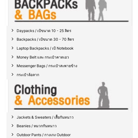
Daypacks / เป้ขนาด 10 - 25 ลิตร
Backpacks / เป้ขนาด 30 - 70 ลิตร
Laptop Backpacks / เป้ Notebook
Money Belt และ กระเป๋าคาดเอว
Messenger Bags / กระเป๋าสะพายข้าง
กระเป๋าล้อลาก
Jackets & Sweaters / เสื้อกันหนาว
Beanies / หมวกกันหนาว
Outdoor Pants / กางเกง Outdoor