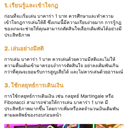
1. เรียนรู้และเข้าใจกฎ
ก่อนที่จะเริ่มเล่น บาคาร่า 1 บาท ควรศึกษาและทำความ
เข้าใจกฎการเล่นให้ดี ซึ่งเกมนี้มีความเรียบง่ายมาก การรู้กฎ
ของเกมจะช่วยให้คุณสามารถตัดสินใจเลือกเดิมพันได้อย่างมี
ประสิทธิภาพ
2. เล่นอย่างมีสติ
การเล่น บาคาร่า 1 บาท ควรเล่นด้วยความมีสติและไม่ให้
ความตื่นเต้นเข้ามาครอบงำการตัดสินใจ อย่าลงเดิมพันเกิน
กว่าที่คุณจะยอมรับการสูญเสียได้ และไม่ควรเล่นด้วยอารมณ์
3. ใช้กลยุทธ์การเดินเงิน
การใช้กลยุทธ์การเดินเงิน เช่น กลยุทธ์ Martingale หรือ
Fibonacci สามารถช่วยให้การเล่น บาคาร่า 1 บาท มี
ประสิทธิภาพมากขึ้น โดยการเพิ่มหรือลดจำนวนเงินเดิมพัน
ตามผลลัพธ์ของรอบก่อนหน้า